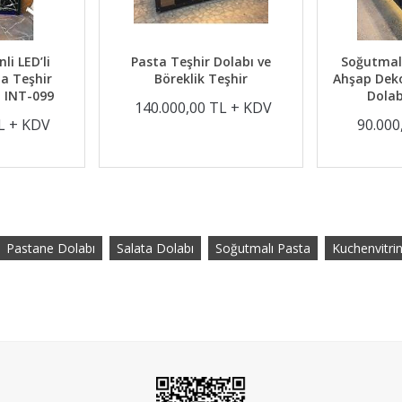
i LED’li
Pasta Teşhir Dolabı ve
Soğutmalı
a Teşhir
Böreklik Teşhir
Ahşap Deko
 INT-099
Dolab
140.000,00 TL + KDV
L + KDV
90.000
Pastane Dolabı
Salata Dolabı
Soğutmalı Pasta
Kuchenvitri