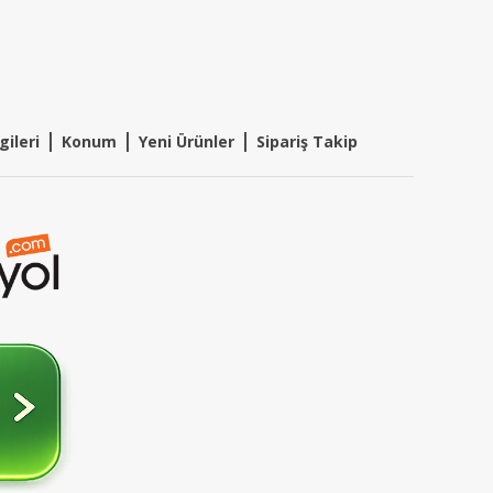
|
|
|
gileri
Konum
Y
eni Ürünler
Sipariş Takip