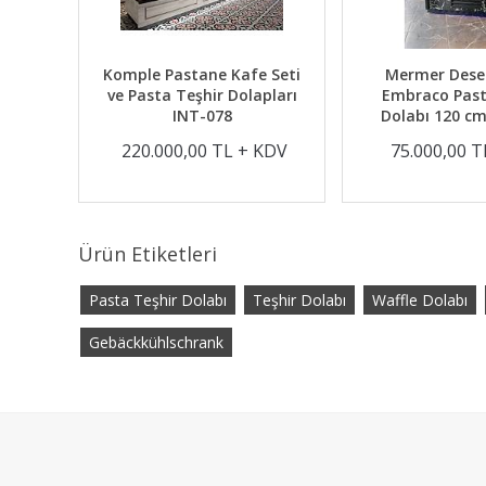
Pasta
Komple Pastane Kafe Seti
Mermer Desenl
 INT-
ve Pasta Teşhir Dolapları
Embraco Past
INT-078
Dolabı 120 cm
KDV
220.000,00 TL + KDV
75.000,00 T
Ürün Etiketleri
Pasta Teşhir Dolabı
Teşhir Dolabı
Waffle Dolabı
Gebäckkühlschrank