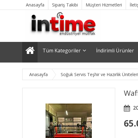
Anasayfa
Sipariş Takibi
Müşteri Hizmetleri
İlet
Tüm Kategoriler
İndirimli Ürünler
Anasayfa
Soğuk Servis Teşhir ve Hazırlık Üniteler
Waff
2
65.