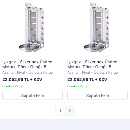
Işıkgaz - SilverInox Üstten
Işıkgaz - SilverInox Üstten
Motorlu Döner Ocağı, 5
Motorlu Döner Ocağı, 5
Radyanlı, Doğalgazlı
Radyanlı, LPG'li
Avantajlı Fiyat - Ücretsiz Kargo
Avantajlı Fiyat - Ücretsiz Kargo
22.052,69 TL + KDV
22.052,69 TL + KDV
Sepete Ekle
Sepete Ekle
1
2