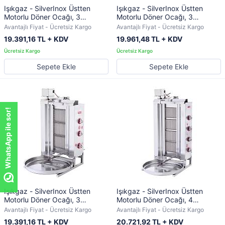
Işıkgaz - SilverInox Üstten
Işıkgaz - SilverInox Üstten
Motorlu Döner Ocağı, 3
Motorlu Döner Ocağı, 3
Radyanlı, Doğalgazlı
Radyanlı, Elektrikli
Avantajlı Fiyat - Ücretsiz Kargo
Avantajlı Fiyat - Ücretsiz Kargo
19.391,16 TL + KDV
19.961,48 TL + KDV
Sepete Ekle
Sepete Ekle
WhatsApp ile sor!
Işıkgaz - SilverInox Üstten
Işıkgaz - SilverInox Üstten
Motorlu Döner Ocağı, 3
Motorlu Döner Ocağı, 4
Radyanlı, LPG'li
Radyanlı, Doğalgazlı
Avantajlı Fiyat - Ücretsiz Kargo
Avantajlı Fiyat - Ücretsiz Kargo
19.391,16 TL + KDV
20.721,92 TL + KDV