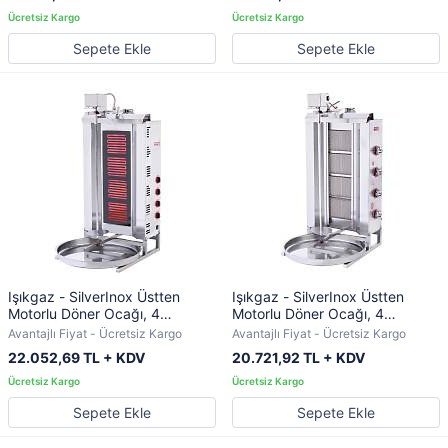
Sepete Ekle
Sepete Ekle
Işıkgaz - SilverInox Üstten
Işıkgaz - SilverInox Üstten
Motorlu Döner Ocağı, 4
Motorlu Döner Ocağı, 4
Radyanlı, Elektrikli
Radyanlı, LPG'li
Avantajlı Fiyat - Ücretsiz Kargo
Avantajlı Fiyat - Ücretsiz Kargo
22.052,69 TL + KDV
20.721,92 TL + KDV
Sepete Ekle
Sepete Ekle