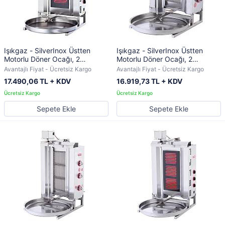
Işıkgaz - SilverInox Üstten
Işıkgaz - SilverInox Üstten
Motorlu Döner Ocağı, 2
Motorlu Döner Ocağı, 2
Radyanlı, Elektrikli
Radyanlı, LPG'li
Avantajlı Fiyat - Ücretsiz Kargo
Avantajlı Fiyat - Ücretsiz Kargo
17.490,06 TL + KDV
16.919,73 TL + KDV
Sepete Ekle
Sepete Ekle