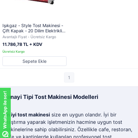
Işıkgaz - Style Tost Makinesi -
Çift Kapak - 20 Dilim Elektrikli -
Hamburger Makinesi
Avantajlı Fiyat - Ücretsiz Kargo
11.786,78 TL + KDV
Sepete Ekle
1
WhatsApp ile sor!
Sanayi Tipi Tost Makinesi Modelleri
En iyi tost makinesi
size en uygun olandır. İyi bir
araştırma yaparak işletmenizin hacmine uygun tost
makinelerine sahip olabilirsiniz. Özellikle cafe, restoran,
büfe ve kantinlerde kullanılan profesyonel tost