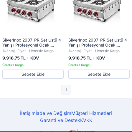
SilverInox 2907-PR Set Üstü 4
SilverInox 2907-PR Set Üstü 4
Yanışlı Profesyonel Ocak,
Yanışlı Profesyonel Ocak,
55x60x15.5 cm Doğalgazlı
55x60x15.5 cm TÜPLÜ
Avantajlı Fiyat - Ücretsiz Kargo
Avantajlı Fiyat - Ücretsiz Kargo
9.918,75 TL + KDV
9.918,75 TL + KDV
Sepete Ekle
Sepete Ekle
1
İletişim
İade ve Değişim
Müşteri Hizmetleri
Garanti ve Destek
KVKK