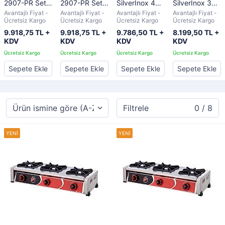
2907-PR Set
2907-PR Set
SilverInox 4
SilverInox 3
Üstü 4 Yanışlı
Üstü 4 Yanışlı
Gözlü Set
Gözlü Set
Avantajlı Fiyat -
Avantajlı Fiyat -
Avantajlı Fiyat -
Avantajlı Fiyat -
Profesyonel
Profesyonel
Üstü Mini
Üstü Mini
Ücretsiz Kargo
Ücretsiz Kargo
Ücretsiz Kargo
Ücretsiz Kargo
Ocak,
Ocak,
Ocak, LPG'li
Ocak, LPG'li
9.918,75 TL +
9.918,75 TL +
9.786,50 TL +
8.199,50 TL +
55x60x15.5
55x60x15.5
KDV
KDV
KDV
KDV
cm TÜPLÜ
cm Doğalgazlı
Sepete Ekle
Sepete Ekle
Sepete Ekle
Sepete Ekle
Filtrele
0 / 8