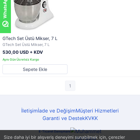
GTech Set Üstü Mikser, 7 L
GTech Set Üstü Mikser, 7 L
530,00 USD + KDV
Sepete Ekle
1
İletişim
İade ve Değişim
Müşteri Hizmetleri
Garanti ve Destek
KVKK
E-Ticaret Danışmanı
Size daha iyi bir alışveriş deneyimi sunabilmek için, çerezler