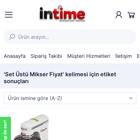
Anasayfa
Sipariş Takibi
Müşteri Hizmetleri
İletişim
E
'Set Üstü Mikser Fiyat' kelimesi için etiket
sonuçları
WhatsApp ile sor!