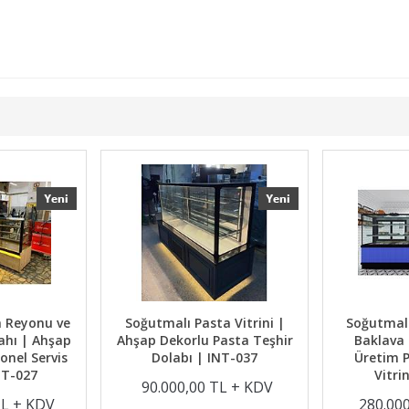
a Reyonu ve
Soğutmalı Pasta Vitrini |
Soğutmalı
ahı | Ahşap
Ahşap Dekorlu Pasta Teşhir
Baklava
onel Servis
Dolabı | INT-037
Üretim 
NT-027
Vitri
90.000,00 TL + KDV
TL + KDV
280.00