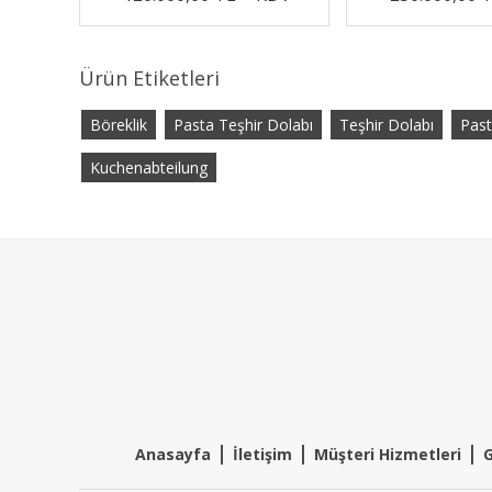
Ürün Etiketleri
Böreklik
Pasta Teşhir Dolabı
Teşhir Dolabı
Past
Kuchenabteilung
|
|
|
Anasayfa
İletişim
Müşteri Hizmetleri
G