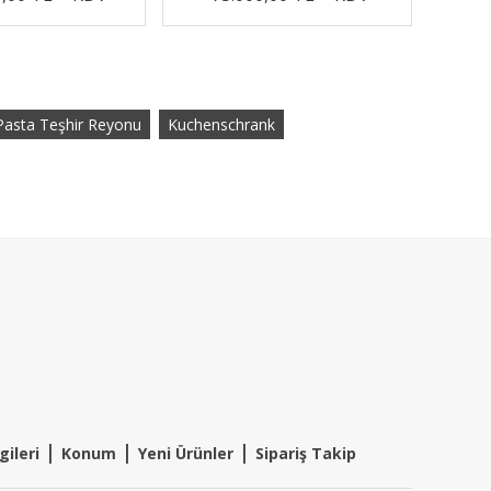
Pasta Teşhir Reyonu
Kuchenschrank
|
|
|
gileri
Konum
Y
eni Ürünler
Sipariş Takip