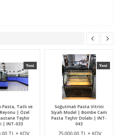
 Pasta, Tatlı ve
Soğutmalı Pasta Vitrini
Soğu
 Reyonu | Özel
Siyah Model | Bombe Cam
Beyaz
Pastane Teşhir
Pasta Teşhir Dolabı | INT-
Past
ni | INT-033
043
6
0,00 TL + KDV
75.000,00 TL + KDV