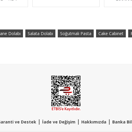
ane Dolabı
Salata Dolabı
Soğutmalı Pasta
Cake Cabinet
|
|
|
aranti ve Destek
İade ve Değişim
Hakkımızda
Banka Bil