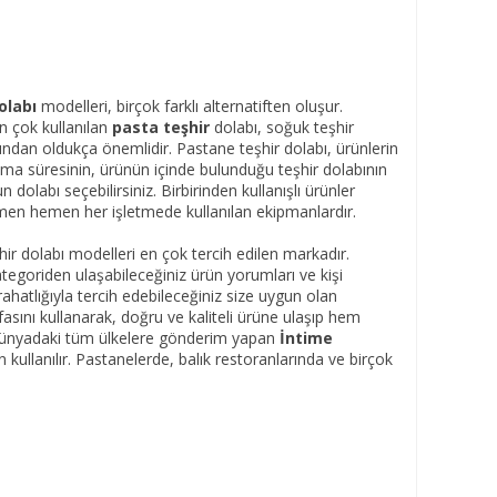
olabı
modelleri, birçok farklı alternatiften oluşur.
en çok kullanılan
pasta teşhir
dolabı, soğuk teşhir
sından oldukça önemlidir. Pastane teşhir dolabı, ürünlerin
alma süresinin, ürünün içinde bulunduğu teşhir dolabının
dolabı seçebilirsiniz. Birbirinden kullanışlı ürünler
men hemen her işletmede kullanılan ekipmanlardır.
ir dolabı modelleri en çok tercih edilen markadır.
kategoriden ulaşabileceğiniz ürün yorumları ve kişi
rahatlığıyla tercih edebileceğiniz size uygun olan
asını kullanarak, doğru ve kaliteli ürüne ulaşıp hem
. Dünyadaki tüm ülkelere gönderim yapan
İntime
 kullanılır. Pastanelerde, balık restoranlarında ve birçok