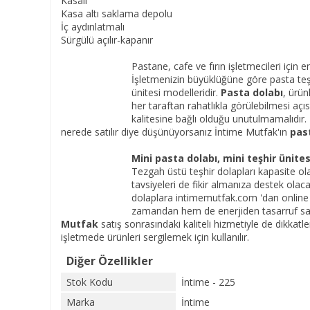
Kasalı
Kasa altı saklama depolu
İç aydınlatmalı
Sürgülü açılır-kapanır
Pastane, cafe ve fırın işletmecileri için e
İşletmenizin büyüklüğüne göre pasta teşhi
ünitesi modelleridir.
Pasta dolabı
, ürün
her taraftan rahatlıkla görülebilmesi açı
kalitesine bağlı olduğu unutulmamalıdır. Z
nerede satılır diye düşünüyorsanız İntime Mutfak'ın
past
Mini pasta dolabı, mini
teşhir ünites
Tezgah üstü teşhir dolapları kapasite o
tavsiyeleri de fikir almanıza destek olaca
dolaplara intimemutfak.com 'dan online sa
zamandan hem de enerjiden tasarruf sağl
Mutfak
satış sonrasındaki kaliteli hizmetiyle de dikkat
işletmede ürünleri sergilemek için kullanılır.
Diğer Özellikler
Stok Kodu
İntime - 225
Marka
İntime