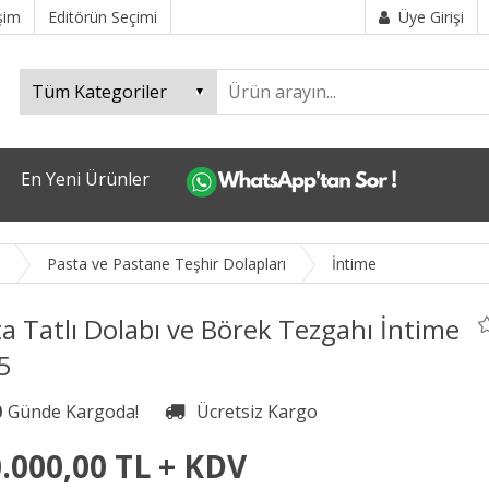
işim
Editörün Seçimi
Üye Girişi
En Yeni Ürünler
i
Pasta ve Pastane Teşhir Dolapları
İntime
a Tatlı Dolabı ve Börek Tezgahı İntime
5
0
.000,00 TL + KDV