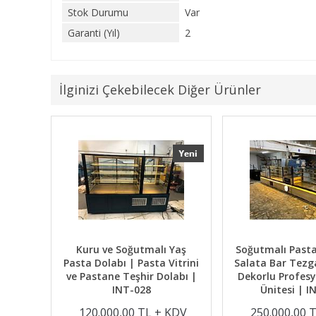
Stok Durumu
Var
Garanti (Yıl)
2
İlginizi Çekebilecek Diğer Ürünler
labı |
Kuru ve Soğutmalı Yaş
Soğutmalı Past
ve
Pasta Dolabı | Pasta Vitrini
Salata Bar Tezg
nu |
ve Pastane Teşhir Dolabı |
Dekorlu Profesy
INT-028
Ünitesi | I
KDV
120.000,00 TL + KDV
250.000,00 