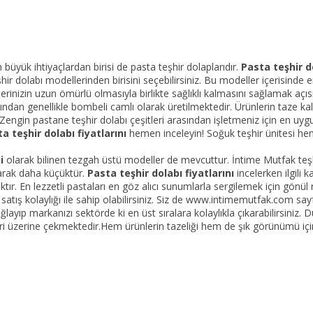
n büyük ihtiyaçlardan birisi de pasta teşhir dolaplarıdır.
Pasta teşhir d
r dolabı modellerinden birisini seçebilirsiniz. Bu modeller içerisinde 
lerinizin uzun ömürlü olmasıyla birlikte sağlıklı kalmasını sağlamak açı
sından genellikle bombeli camlı olarak üretilmektedir. Ürünlerin taze k
engin pastane teşhir dolabı çeşitleri arasından işletmeniz için en uygun 
a teşhir dolabı fiyatlarını
hemen inceleyin! Soğuk teşhir ünitesi he
i
olarak bilinen tezgah üstü modeller de mevcuttur. İntime Mutfak teşh
larak daha küçüktür.
Pasta teşhir dolabı fiyatlarını
incelerken ilgili 
ktır. En lezzetli pastaları en göz alıcı sunumlarla sergilemek için gönül 
tış kolaylığı ile sahip olabilirsiniz. Siz de www.intimemutfak.com sayf
ayıp markanızı sektörde ki en üst sıralara kolaylıkla çıkarabilirsiniz
leri üzerine çekmektedir.Hem ürünlerin tazeliği hem de şık görünümü için