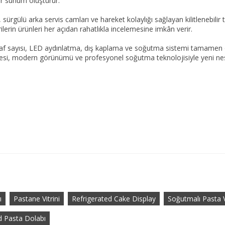
bir sunum oluşturur.
 sürgülü arka servis camları ve hareket kolaylığı sağlayan kilitlenebili
rin ürünleri her açıdan rahatlıkla incelemesine imkân verir.
 raf sayısı, LED aydınlatma, dış kaplama ve soğutma sistemi tamamen ö
esi, modern görünümü ve profesyonel soğutma teknolojisiyle yeni nesil
ı
Pastane Vitrini
Refrigerated Cake Display
Soğutmalı Pasta Vi
d Pasta Dolabı