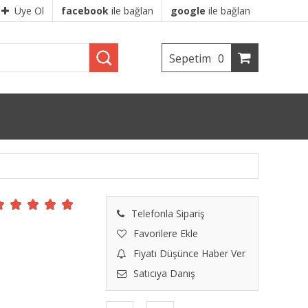
Üye Ol
facebook
ile bağlan
google
ile bağlan
Sepetim
0
Telefonla Sipariş
Favorilere Ekle
Fiyatı Düşünce Haber Ver
Satıcıya Danış