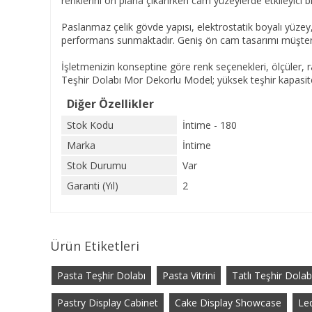
renklerini ön plana çıkarırken cam yüzeylerde etkileyici 
Paslanmaz çelik gövde yapısı, elektrostatik boyalı yüzey,
performans sunmaktadır. Geniş ön cam tasarımı müşterile
İşletmenizin konseptine göre renk seçenekleri, ölçüler,
Teşhir Dolabı Mor Dekorlu Model; yüksek teşhir kapasit
Diğer Özellikler
Stok Kodu
İntime - 180
Marka
İntime
Stok Durumu
Var
Garanti (Yıl)
2
Ürün Etiketleri
Pasta Teşhir Dolabı
Pasta Vitrini
Tatlı Teşhir Dolab
Pastry Display Cabinet
Cake Display Showcase
Le