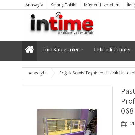
Anasayfa
Sipariş Takibi
Müşteri Hizmetleri
İlet
Tüm Kategoriler
İndirimli Ürünler
Anasayfa
Soğuk Servis Teşhir ve Hazırlık Üniteler
Past
Prof
068
2