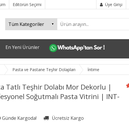
işim
Editörün Seçimi
Üye Girişi
En Yeni Ürünler
i
Pasta ve Pastane Teşhir Dolapları
İntime
a Tatlı Teşhir Dolabı Mor Dekorlu |
esyonel Soğutmalı Pasta Vitrini | INT-
0