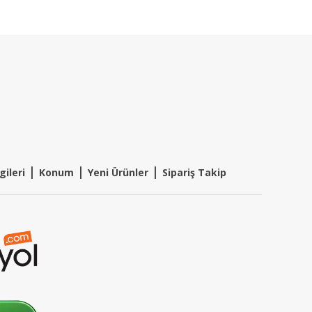
|
|
|
gileri
Konum
Y
eni Ürünler
Sipariş Takip