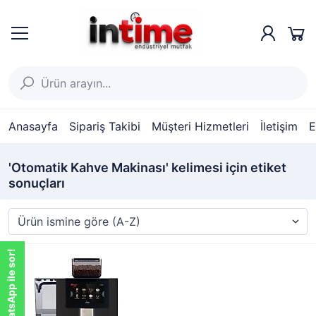
Anasayfa
Sipariş Takibi
Müşteri Hizmetleri
İletişim
E
'Otomatik Kahve Makinası' kelimesi için etiket
sonuçları
WhatsApp ile sor!