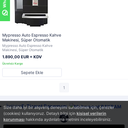
Mypresso Auto Espresso Kahve
Makinesi, Süper Otomatik
Mypresso Auto Espresso Kahve
Makinesi, Süper Otomatik
1.890,00 EUR + KDV
Sepete Ekle
1
İletişim
E-Ticaret Danışmanı
Size daha iyi bir alışveriş deneyimi sunabilmek için, çerezler
(cookies) kullanıyoruz. Detaylı bilgi için
kişisel verilerin
korunması
hakkında aydınlatma metnini inceleyebilirsiniz.