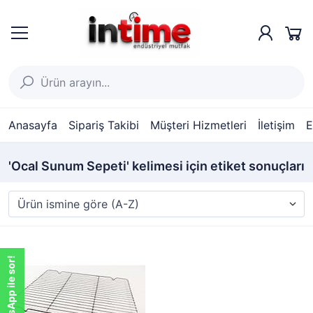
Anasayfa
Sipariş Takibi
Müşteri Hizmetleri
İletişim
E
'Ocal Sunum Sepeti' kelimesi için etiket sonuçları
WhatsApp ile sor!