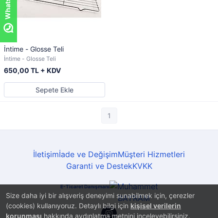
İntime - Glosse Teli
İntime - Glosse Teli
650,00 TL + KDV
Sepete Ekle
1
İletişim
İade ve Değişim
Müşteri Hizmetleri
Garanti ve Destek
KVKK
E-Ticaret Danışmanı
Size daha iyi bir alışveriş deneyimi sunabilmek için, çerezler
(cookies) kullanıyoruz. Detaylı bilgi için
kişisel verilerin
korunması
hakkında aydınlatma metnini inceleyebilirsiniz.