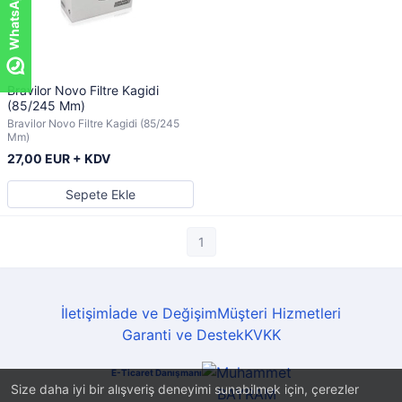
Bravilor Novo Filtre Kagidi
(85/245 Mm)
Bravilor Novo Filtre Kagidi (85/245
Mm)
27,00 EUR + KDV
Sepete Ekle
1
İletişim
İade ve Değişim
Müşteri Hizmetleri
Garanti ve Destek
KVKK
E-Ticaret Danışmanı
Size daha iyi bir alışveriş deneyimi sunabilmek için, çerezler