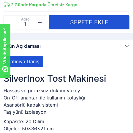
2
Günde Kargoda
Ücretsiz Kargo
Adet
WhatsApp ile sor!
Ürün Açıklaması
Satıcıya Danış
SilverInox Tost Makinesi
Hassas ve pürüzsüz döküm yüzey
On-Off anahtarı ile kullanım kolaylığı
Asansörlü kapak sistemi
Taş yünü izolasyon
Kapasite: 20 Dilim
Ölçüler: 50x36x21 cm