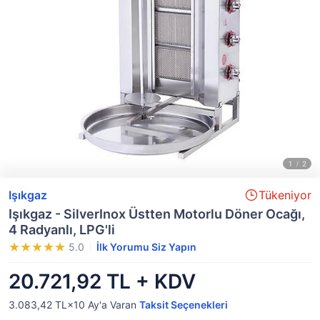
Işıkgaz
Tükeniyor
Işıkgaz - SilverInox Üstten Motorlu Döner Ocağı,
4 Radyanlı, LPG'li
5.0
İlk Yorumu Siz Yapın
20.721,92 TL + KDV
3.083,42 TL×10
Ay'a Varan
Taksit Seçenekleri