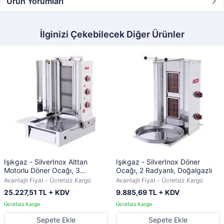
Ürün Yorumları
İlginizi Çekebilecek Diğer Ürünler
Işıkgaz - SilverInox Alttan
Işıkgaz - SilverInox Döner
Motorlu Döner Ocağı, 3
Ocağı, 2 Radyanlı, Doğalgazlı
Radyanlı, Doğalgazlı
Avantajlı Fiyat - Ücretsiz Kargo
Avantajlı Fiyat - Ücretsiz Kargo
25.227,51 TL + KDV
9.885,69 TL + KDV
Sepete Ekle
Sepete Ekle