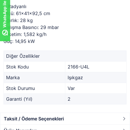
WhatsApp ile sor!
4 Radyanlı
Ölçü: 61x41x92,5 cm
Ağırlık: 28 kg
Çalışma Basıncı: 29 mbar
Tüketim: 1,582 kg/h
Güç: 14,95 kW
Diğer Özellikler
Stok Kodu
2166-U4L
Marka
Işıkgaz
Stok Durumu
Var
Garanti (Yıl)
2
Taksit / Ödeme Seçenekleri