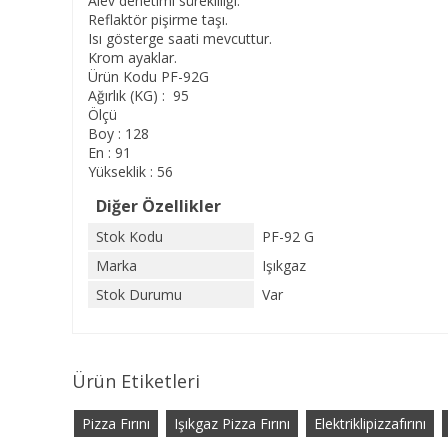
Alev denetimi sürekliliği.
Reflaktör pişirme taşı.
Isı gösterge saati mevcuttur.
Krom ayaklar.
Ürün Kodu PF-92G
Ağırlık (KG) : 95
Ölçü
Boy : 128
En : 91
Yükseklik : 56
Diğer Özellikler
Stok Kodu
PF-92 G
Marka
Işıkgaz
Stok Durumu
Var
Ürün Etiketleri
Pizza Fırını
Işıkgaz Pizza Fırını
Elektriklipizzafırını