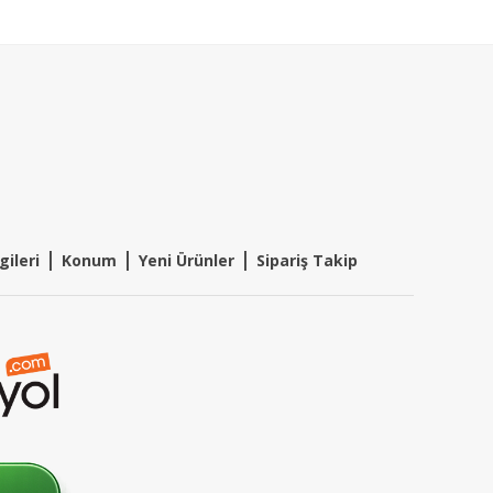
|
|
|
gileri
Konum
Y
eni Ürünler
Sipariş Takip