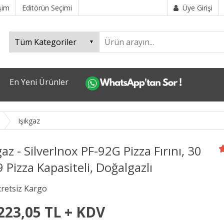
işim
Editörün Seçimi
Üye Girişi
En Yeni Ürünler
Işıkgaz
gaz - SilverInox PF-92G Pizza Fırını, 30
 Pizza Kapasiteli, Doğalgazlı
223,05 TL + KDV