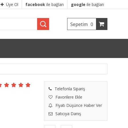
Üye Ol
facebook
ile bağlan
google
ile bağlan
Sepetim
0
Telefonla Sipariş
Favorilere Ekle
Fiyatı Düşünce Haber Ver
Satıcıya Danış