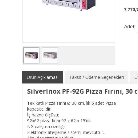
7.770,
Adet
Ürün Açıklaması
Taksit / Ödeme Seçenekleri
Ü
SilverInox PF-92G Pizza Fırını, 30 
Tek katlı Pizza Fırını Ø 30 cm. lik 6 adet Pizza
kapasitelidir.
İç hazne ölçüsü;
92x62 pizza fırını 92 x 62 x 15’dir.
NG çalışma özelliği.
Elektronik ateşleme sistemi mevcuttur.