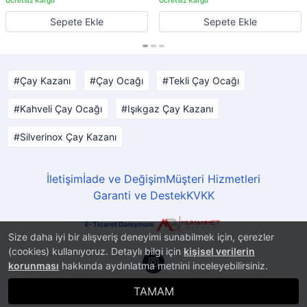
Sepete Ekle
Sepete Ekle
Çay Kazanı
Çay Ocağı
Tekli Çay Ocağı
Kahveli Çay Ocağı
Işıkgaz Çay Kazanı
Silverinox Çay Kazanı
İletişim
İade ve Değişim
Müşteri Hizmetleri
Garanti ve Destek
KVKK
E-Ticaret Danışmanı
Size daha iyi bir alışveriş deneyimi sunabilmek için, çerezler
(cookies) kullanıyoruz. Detaylı bilgi için
kişisel verilerin
korunması
hakkında aydınlatma metnini inceleyebilirsiniz.
TAMAM
®
PlatinMarket
E-Ticaret Sistemi
İle Hazırlanmıştır.