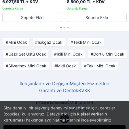
6.927,59 TL + KDV
8.500,00 TL + KDV
Sepete Ekle
Sepete Ekle
Mini Ocak
Işıkgaz Ocak
Tekli Mini Ocak
Gazlı Set Üstü Ocak
İkili Mini Ocak
Dörtlü Mini Ocak
Silverinox Mini Ocak
Midi Ocak
Tekli Midi Ocak
İletişim
İade ve Değişim
Müşteri Hizmetleri
Garanti ve Destek
KVKK
E-Ticaret Danışmanı
Size daha iyi bir alışveriş deneyimi sunabilmek için, çerezler
(cookies) kullanıyoruz. Detaylı bilgi için
kişisel verilerin
korunması
hakkında aydınlatma metnini inceleyebilirsiniz.