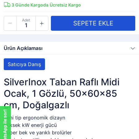
3
Günde Kargoda
Ücretsiz Kargo
Adet
Ürün Açıklaması
Satıcıya Danış
SilverInox Taban Raflı Midi
Ocak, 1 Gözlü, 50x60x85
cm, Doğalgazlı
WhatsApp ile sor!
Yeni tip ergonomik dizayn
Yüksek kW enerji gücü
Süper bek ve yarıklı brolürler