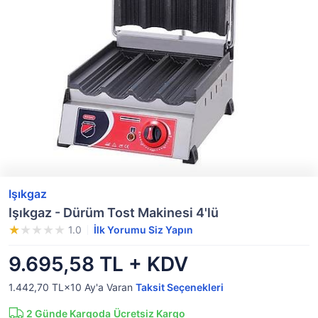
Işıkgaz
Işıkgaz - Dürüm Tost Makinesi 4'lü
1.0
İlk Yorumu Siz Yapın
9.695,58 TL + KDV
1.442,70 TL×10
Ay'a Varan
Taksit Seçenekleri
2
Günde Kargoda
Ücretsiz Kargo