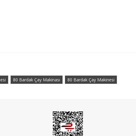
esi
80 Bardak Çay Makinası
80 Bardak Çay Makinesi