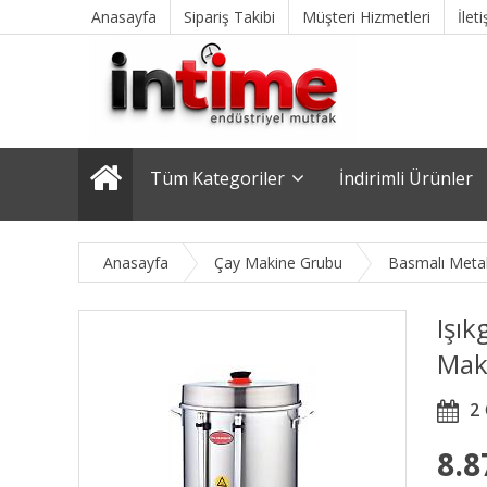
Anasayfa
Sipariş Takibi
Müşteri Hizmetleri
İlet
Tüm Kategoriler
İndirimli Ürünler
Anasayfa
Çay Makine Grubu
Basmalı Metal
Işık
Maki
2
8.8