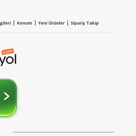
|
|
|
gileri
Konum
Y
eni Ürünler
Sipariş Takip