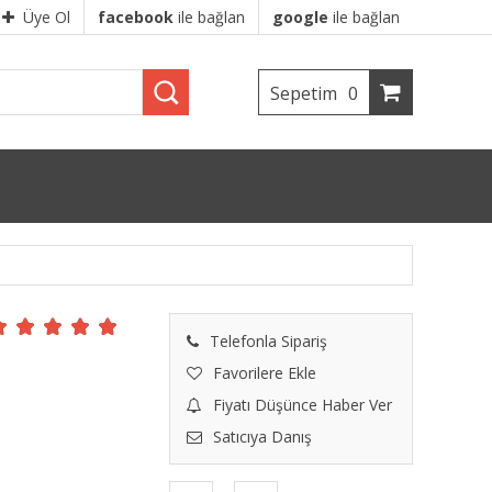
Üye Ol
facebook
ile bağlan
google
ile bağlan
Sepetim
0
Telefonla Sipariş
Favorilere Ekle
Fiyatı Düşünce Haber Ver
Satıcıya Danış