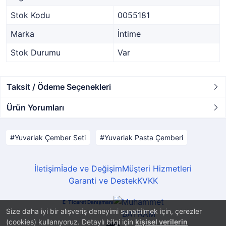
Stok Kodu
0055181
Marka
İntime
Stok Durumu
Var
Taksit / Ödeme Seçenekleri
Ürün Yorumları
Yuvarlak Çember Seti
Yuvarlak Pasta Çemberi
İletişim
İade ve Değişim
Müşteri Hizmetleri
Garanti ve Destek
KVKK
E-Ticaret Danışmanı
Size daha iyi bir alışveriş deneyimi sunabilmek için, çerezler
(cookies) kullanıyoruz. Detaylı bilgi için
kişisel verilerin