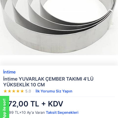
İntime
İntime YUVARLAK ÇEMBER TAKIMI 4'LÜ
YÜKSEKLİK 10 CM
5.0
İlk Yorumu Siz Yapın
WhatsApp ile sor!
672,00 TL + KDV
99,99 TL×10
Ay'a Varan
Taksit Seçenekleri