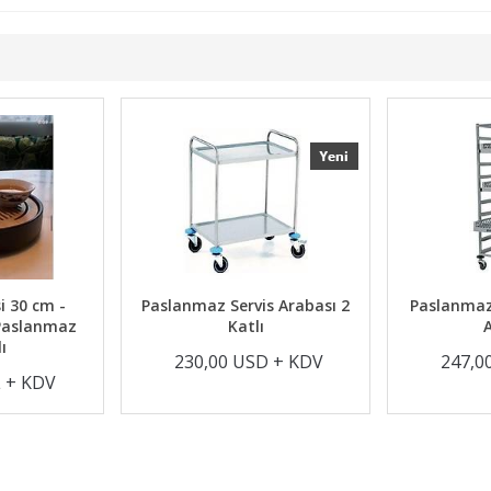
sisi 30 cm -
Paslanmaz Servis Arabası 2
Paslan
de Paslanmaz
Katlı
blalı
230,00 USD + KDV
24
0 TL + KDV