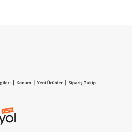
|
|
|
gileri
Konum
Y
eni Ürünler
Sipariş Takip