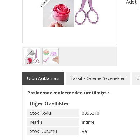
Adet
Ürün Açıklaması
Taksit / Ödeme Seçenekleri
Ü
Paslanmaz malzemeden üretilmiştir.
Diğer Özellikler
Stok Kodu
0055210
Marka
İntime
Stok Durumu
Var