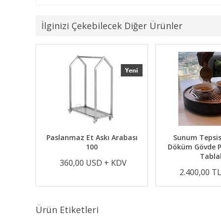
İlginizi Çekebilecek Diğer Ürünler
laşık
Paslanmaz Et Askı Arabası
Sunum Tep
bası
100
Döküm Göv
Ta
+ KDV
360,00 USD + KDV
2.400,0
Ürün Etiketleri