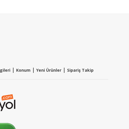
|
|
|
gileri
Konum
Y
eni Ürünler
Sipariş Takip