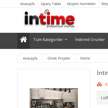
Anasayfa
Sipariş Takibi
Müşteri Hizmetleri
İlet
Tüm Kategoriler
İndirimli Ürünler
Anasayfa
Örnek Projeler
İntime
İnti
Lüt