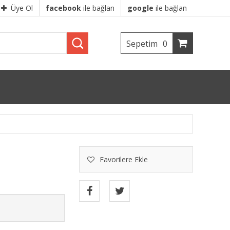
Üye Ol
facebook
ile bağlan
google
ile bağlan
Sepetim
0
Favorilere Ekle