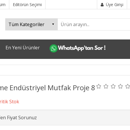
işim
Editörün Seçimi
Üye Girişi
En Yeni Ürünler
me Endüstriyel Mutfak Proje 8
fen Fiyat Sorunuz