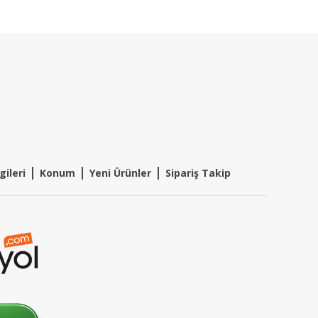
|
|
|
gileri
Konum
Y
eni Ürünler
Sipariş Takip