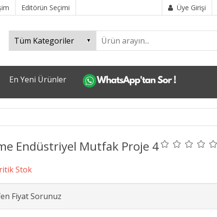
işim
Editörün Seçimi
Üye Girişi
En Yeni Ürünler
me Endüstriyel Mutfak Proje 4
fen Fiyat Sorunuz