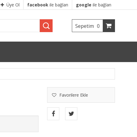
Üye Ol
facebook
ile bağlan
google
ile bağlan
Sepetim
0
Favorilere Ekle