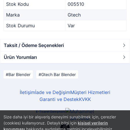
Stok Kodu
005510
Marka
Gtech
Stok Durumu
Var
Taksit / Ödeme Seçenekleri
Ürün Yorumları
Bar Blender
Gtech Bar Blender
İletişim
İade ve Değişim
Müşteri Hizmetleri
Garanti ve Destek
KVKK
E-Ticaret Danışmanı
Size daha iyi bir alışveriş deneyimi sunabilmek için, çerezler
(cookies) kullanıyoruz. Detaylı bilgi için
kişisel verilerin
korunması
hakkında aydınlatma metnini inceleyebilirsiniz.