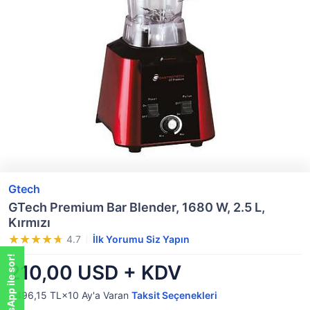
Gtech
GTech Premium Bar Blender, 1680 W, 2.5 L,
Kırmızı
4.7
İlk Yorumu Siz Yapın
WhatsApp ile sor!
210,00 USD + KDV
1.496,15 TL×10
Ay'a Varan
Taksit Seçenekleri