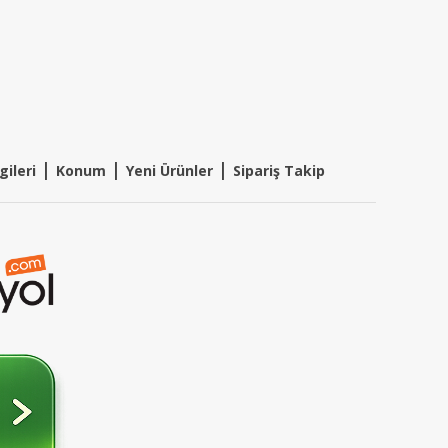
|
|
|
gileri
Konum
Y
eni Ürünler
Sipariş Takip