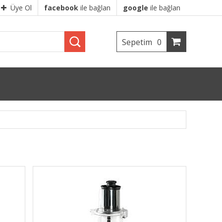
Üye Ol
facebook
ile bağlan
google
ile bağlan
Sepetim
0