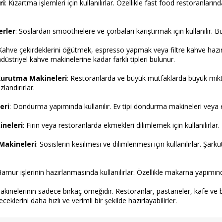
ri
: Kızartma işlemleri için kullanılırlar. Özellikle fast food restoranların
erler
: Soslardan smoothielere ve çorbaları karıştırmak için kullanılır. B
 Kahve çekirdeklerini öğütmek, espresso yapmak veya filtre kahve hazırla
düstriyel kahve makinelerine kadar farklı tipleri bulunur.
Kurutma Makineleri
: Restoranlarda ve büyük mutfaklarda büyük miktar
landırırlar.
eri
: Dondurma yapımında kullanılır. Ev tipi dondurma makineleri veya e
neleri
: Fırın veya restoranlarda ekmekleri dilimlemek için kullanılırlar.
 Makineleri
: Sosislerin kesilmesi ve dilimlenmesi için kullanılırlar. Şar
Hamur işlerinin hazırlanmasında kullanılırlar. Özellikle makarna yapımında
kinelerinin sadece birkaç örneğidir. Restoranlar, pastaneler, kafe ve b
eklerini daha hızlı ve verimli bir şekilde hazırlayabilirler.