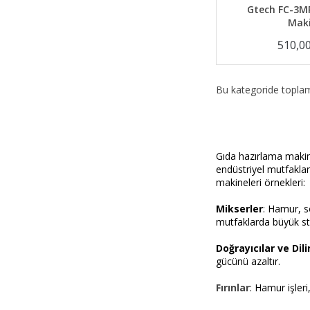
Gtech FC-3M
Maki
510,0
Bu kategoride topl
Gıda hazırlama makine
endüstriyel mutfaklar
makineleri örnekleri:
Mikserler
: Hamur, so
mutfaklarda büyük sta
Doğrayıcılar ve Dili
gücünü azaltır.
Fırınlar
: Hamur işleri