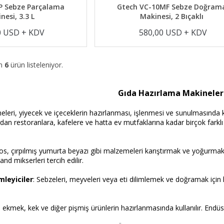
P Sebze Parçalama
Gtech VC-10MF Sebze Doğram
nesi, 3.3 L
Makinesi, 2 Bıçaklı
0 USD + KDV
580,00 USD + KDV
am
6
ürün listeleniyor.
Gıda Hazırlama Makineler
leri, yiyecek ve içeceklerin hazırlanması, işlenmesi ve sunulmasında ku
dan restoranlara, kafelere ve hatta ev mutfaklarına kadar birçok farklı 
s, çırpılmış yumurta beyazı gibi malzemeleri karıştırmak ve yoğurmak için
nd mikserleri tercih edilir.
mleyiciler
: Sebzeleri, meyveleri veya eti dilimlemek ve doğramak için ku
, ekmek, kek ve diğer pişmiş ürünlerin hazırlanmasında kullanılır. Endüstr