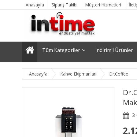
Anasayfa
Sipariş Takibi
Müşteri Hizmetleri
İlet
Tüm Kategoriler
İndirimli Ürünler
Anasayfa
Kahve Ekipmanları
Dr.Coffee
Dr.
Mak
3
2.1