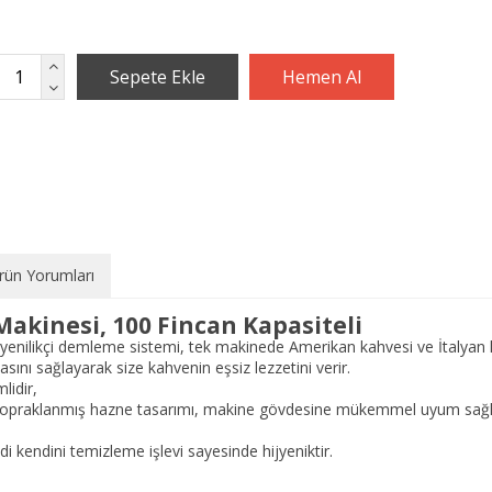
rün Yorumları
akinesi, 100 Fincan Kapasiteli
ilikçi demleme sistemi, tek makinede Amerikan kahvesi ve İtalyan k
nı sağlayarak size kahvenin eşsiz lezzetini verir.
lidir,
 topraklanmış hazne tasarımı, makine gövdesine mükemmel uyum sağla
i kendini temizleme işlevi sayesinde hijyeniktir.