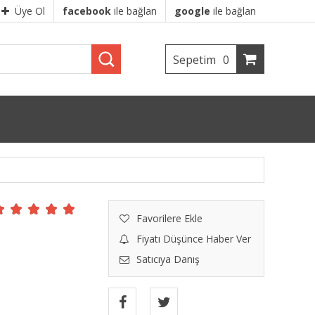
Üye Ol
facebook
ile bağlan
google
ile bağlan
Sepetim
0
Favorilere Ekle
Fiyatı Düşünce Haber Ver
Satıcıya Danış