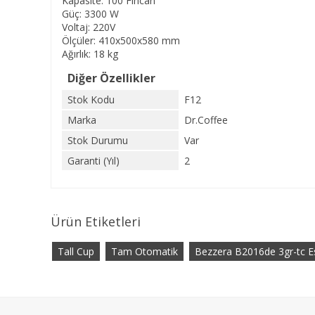
Kapasite: 100 Fincan
Güç: 3300 W
Voltaj: 220V
Ölçüler: 410x500x580 mm
Ağırlık: 18 kg
Diğer Özellikler
Stok Kodu
F12
Marka
Dr.Coffee
Stok Durumu
Var
Garanti (Yıl)
2
Ürün Etiketleri
Tall Cup
Tam Otomatik
Bezzera B2016de 3gr-tc E