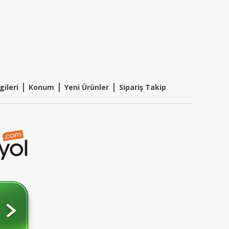
|
|
|
gileri
Konum
Y
eni Ürünler
Sipariş Takip