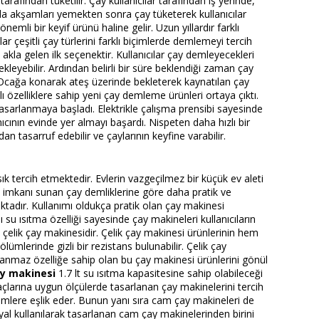
arafından tüketilir. Çay kullanıcılar tarafından iş yerinde,
manda akşamları yemekten sonra çay tüketerek kullanıcılar
emli bir keyif ürünü haline gelir. Uzun yıllardır farklı
ar çeşitli çay türlerini farklı biçimlerde demlemeyi tercih
 akla gelen ilk seçenektir. Kullanıcılar çay demleyecekleri
kleyebilir. Ardından belirli bir süre beklendiği zaman çay
 Ocağa konarak ateş üzerinde bekleterek kaynatılan çay
lı özelliklere sahip yeni çay demleme ürünleri ortaya çıktı.
de tasarlanmaya başladı. Elektrikle çalışma prensibi sayesinde
nıcının evinde yer almayı başardı. Nispeten daha hızlı bir
an tasarruf edebilir ve çaylarının keyfine varabilir.
k sık tercih etmektedir. Evlerin vazgeçilmez bir küçük ev aleti
e imkanı sunan çay demliklerine göre daha pratik ve
aktadır. Kullanımı oldukça pratik olan çay makinesi
ı su ısıtma özelliği sayesinde çay makineleri kullanıcıların
 çelik çay makinesidir. Çelik çay makinesi ürünlerinin hem
ölümlerinde gizli bir rezistans bulunabilir. Çelik çay
aslanmaz özelliğe sahip olan bu çay makinesi ürünlerini gönül
y makinesi
1.7 lt su ısıtma kapasitesine sahip olabileceği
iyaçlarına uygun ölçülerde tasarlanan çay makinelerini tercih
ümlere eşlik eder. Bunun yanı sıra cam çay makineleri de
yal kullanılarak tasarlanan cam çay makinelerinden birini