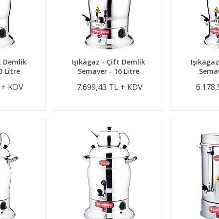
t Demlik
Işıkagaz - Çift Demlik
Işıkagaz
 Litre
Semaver - 16 Litre
Semav
L + KDV
7.699,43 TL + KDV
6.178