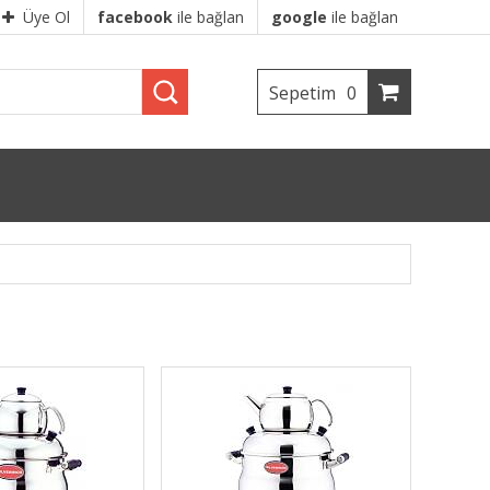
Üye Ol
facebook
ile bağlan
google
ile bağlan
Sepetim
0