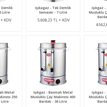
k Demlik
Işıkagaz - Tek Demlik
Işıkgaz -
 Litre
Semaver - 7 Litre
Musluklu Ç
Barda
L + KDV
5.608,23 TL + KDV
4.562
alı Metal
Işıkgaz - Basmalı Metal
Işıkgaz -
kinesi 250
Musluklu Çay Makinesi 400
Musluklu Ç
 Litre
Bardak - 36 Litre
Barda