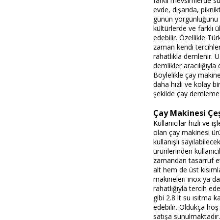
farklı mevsimlerde sür
evde, dışarıda, piknik
günün yorgunluğunu ata
kültürlerde ve farklı 
edebilir. Özellikle Tü
zaman kendi tercihler
rahatlıkla demlenir.
demlikler aracılığıyla
Böylelikle çay makines
daha hızlı ve kolay bi
şekilde çay demleme
Çay Makinesi Çeş
Kullanıcılar hızlı ve 
olan çay makinesi ürü
kullanışlı sayılabile
ürünlerinden kullanıcı
zamandan tasarruf etm
alt hem de üst kısımla
makineleri inox ya da
rahatlığıyla tercih ed
gibi 2.8 lt su ısıtma 
edebilir. Oldukça hoş
satışa sunulmaktadır.