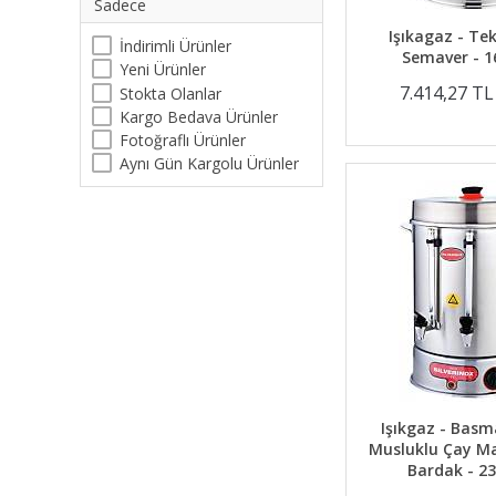
Sadece
Işıkagaz - Te
İndirimli Ürünler
Semaver - 16
Yeni Ürünler
7.414,27 T
Stokta Olanlar
Kargo Bedava Ürünler
Fotoğraflı Ürünler
Aynı Gün Kargolu Ürünler
Işıkgaz - Basm
Musluklu Çay Ma
Bardak - 23