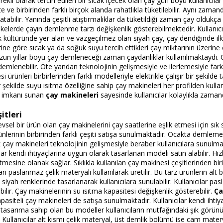
ekli olarak tercih edilen bir sıcak içecek olan çay gün boyu kullanıcılar t
te ve birbirinden farklı birçok alanda rahatlıkla tüketilebilir. Aynı za
bilir. Yanında çeşitli atıştırmalıklar da tüketildiği zaman çay oldukça ön
ülkelerde çayın demlenme tarzı değişkenlik gösterebilmektedir. Kullanıcıl
rk kültüründe yer alan ve vazgeçilmez olan siyah çay, çay dendiğinde ilk
ine göre sıcak ya da soğuk suyu tercih ettikleri çay miktarının üzerine e
 Uzun yıllar boyu çay demleneceği zaman çaydanlıklar kullanılmaktaydı.
 demlenebilir. Öte yandan teknolojinin gelişmesiyle ve ilerlemesiyle fark
i ürünleri birbirlerinden farklı modelleriyle elektrikle çalışır bir şekil
r şekilde suyu ısıtma özelliğine sahip çay makineleri her profilden kulla
 imkanı sunan
çay makineleri
sayesinde kullanıcılar kolaylıkla zamand
itleri
işlevsel bir ürün olan çay makinelerini çay saatlerine eşlik etmesi için sı
nlerinin birbirinden farklı çeşiti satışa sunulmaktadır. Ocakta demlem
cek çay makineleri teknolojinin gelişmesiyle beraber kullanıcılara sunulm
lar kendi ihtiyaçlarına uygun olarak tasarlanan modeli satın alabilir. Hızl
esine olanak sağlar. Sıklıkla kullanılan çay makinesi çeşitlerinden biri
rı paslanmaz çelik materyali kullanılarak üretilir. Bu tarz ürünlerin alt b
 siyah renklerinde tasarlanarak kullanıcılara sunulabilir. Kullanıcılar p
ebilir. Çay makinelerinin su ısıtma kapasitesi değişkenlik gösterebilir.
Ça
kapasiteli çay makineleri de satışa sunulmaktadır. Kullanıcılar kendi iht
 tasarıma sahip olan bu modeller kullanıcıların mutfağındaki şık görün
 Kullanıcılar alt kısmı çelik materyal, üst demlik bölümü ise cam mater