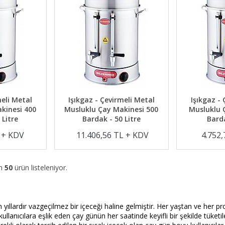
meli Metal
Işıkgaz - Çevirmeli Metal
Işıkgaz -
kinesi 400
Musluklu Çay Makinesi 500
Musluklu 
 Litre
Bardak - 50 Litre
Barda
L + KDV
11.406,56 TL + KDV
4.752
am
50
ürün listeleniyor.
n yıllardır vazgeçilmez bir içeceği haline gelmiştir. Her yaştan ve her pr
ullanıcılara eşlik eden çay günün her saatinde keyifli bir şekilde tüketileb