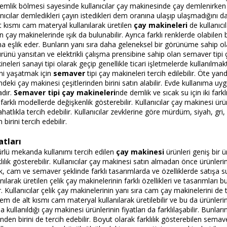
demlik bölmesi sayesinde kullanıcılar çay makinesinde çay demlenirken ça
nıcılar demledikleri çayın istedikleri dem oranına ulaşıp ulaşmadığını d
 kısmı cam materyal kullanılarak üretilen
çay makineleri
de kullanıcı
an çay makinelerinde ışık da bulunabilir. Ayrıca farklı renklerde olabil
ına eşlik eder. Bunların yanı sıra daha geleneksel bir görünüme sahip o
ünü yansıtan ve elektrikli çalışma prensibine sahip olan semaver tipi çay
eleri sanayi tipi olarak geçip genellikle ticari işletmelerde kullanılmak
ini yaşatmak için
semaver
tipi çay makineleri tercih edilebilir. Öte ya
ndeki çay makinesi çeşitlerinden birini satın alabilir. Evde kullanıma 
dır.
Semaver tipi çay makineleri
nde demlik ve sıcak su için iki far
farklı modellerde değişkenlik gösterebilir. Kullanıcılar çay makinesi ürü
ahatlıkla tercih edebilir. Kullanıcılar zevklerine göre mürdüm, siyah, gr
birini tercih edebilir.
atları
ürlü mekanda kullanımı tercih edilen
çay makinesi
ürünleri geniş bir ü
klılık gösterebilir. Kullanıcılar çay makinesi satın almadan önce ürünlerin
ik, cam ve semaver şeklinde farklı tasarımlarda ve özelliklerde satışa su
larak üretilen çelik çay makinelerinin farklı özellikleri ve tasarımları bul
r. Kullanıcılar çelik çay makinelerinin yanı sıra cam çay makinelerini de
m de alt kısmı cam materyal kullanılarak üretilebilir ve bu da ürünlerin
 kullanıldığı çay makinesi ürünlerinin fiyatları da farklılaşabilir. Bunlar
den birini de tercih edebilir. Boyut olarak farklılık gösterebilen semaver 