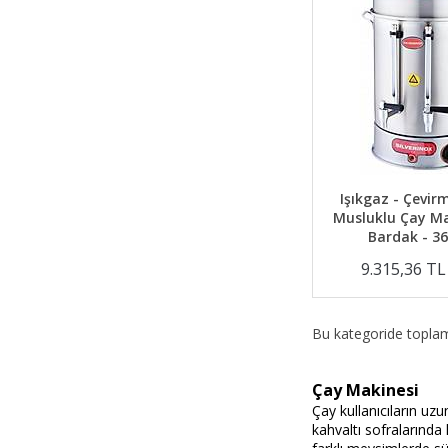
Işıkgaz - Çevir
Musluklu Çay Ma
Bardak - 36
9.315,36 T
Bu kategoride topl
Çay Makinesi
Çay kullanıcıların uzu
kahvaltı sofralarında k