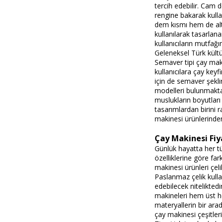
tercih edebilir. Cam 
rengine bakarak kulla
dem kısmı hem de alt
kullanılarak tasarlan
kullanıcıların mutfağ
Geleneksel Türk kültür
Semaver tipi çay makin
kullanıcılara çay keyf
için de semaver şekli
modelleri bulunmakta
muslukların boyutları 
tasarımlardan birini r
makinesi ürünlerinden 
Çay Makinesi Fiy
Günlük hayatta her t
özelliklerine göre far
makinesi ürünleri çel
Paslanmaz çelik kullanı
edebilecek niteliktedi
makineleri hem üst he
materyallerin bir arada
çay makinesi çeşitlerin