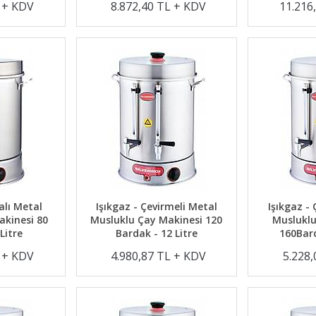
L + KDV
8.872,40 TL + KDV
11.216
alı Metal
Işıkgaz - Çevirmeli Metal
Işıkgaz -
akinesi 80
Musluklu Çay Makinesi 120
Musluklu
Litre
Bardak - 12 Litre
160Bard
L + KDV
4.980,87 TL + KDV
5.228