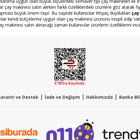
ullanıma uygun olan büyük ölçülerdeki semaver tipi çay makineleri ile e
lar çay makinesi satın alırken farklı özelliklerdeki ürünlere göz atarak fiya
apması büyük önem taşır. Bu sayede kullanıcılar ihtiyaç duydukları
çay
nıcılar kendi bütçelerine uygun olan çay makinesi ürününü tespit edip satın
çay makinesi satın alınacağı zaman kullanıcılar ürünlerin özelliklerini ince
|
|
|
aranti ve Destek
İade ve Değişim
Hakkımızda
Banka Bil