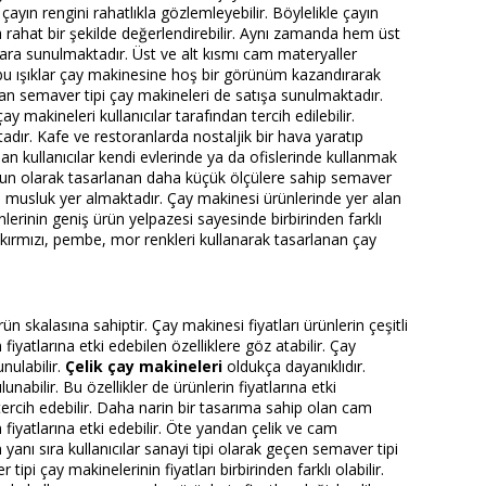
yın rengini rahatlıkla gözlemleyebilir. Böylelikle çayın
a rahat bir şekilde değerlendirebilir. Aynı zamanda hem üst
lara sunulmaktadır. Üst ve alt kısmı cam materyaller
en bu ışıklar çay makinesine hoş bir görünüm kazandırarak
lan semaver tipi çay makineleri de satışa sunulmaktadır.
 makineleri kullanıcılar tarafından tercih edilebilir.
tadır. Kafe ve restoranlarda nostaljik bir hava yaratıp
ndan kullanıcılar kendi evlerinde ya da ofislerinde kullanmak
uygun olarak tasarlanan daha küçük ölçülere sahip semaver
klı musluk yer almaktadır. Çay makinesi ürünlerinde yer alan
nlerinin geniş ürün yelpazesi sayesinde birbirinden farklı
i, kırmızı, pembe, mor renkleri kullanarak tasarlanan çay
rün skalasına sahiptir. Çay makinesi fiyatları ürünlerin çeşitli
 fiyatlarına etki edebilen özelliklere göz atabilir. Çay
nulabilir.
Çelik çay makineleri
oldukça dayanıklıdır.
unabilir. Bu özellikler de ürünlerin fiyatlarına etki
 tercih edebilir. Daha narin bir tasarıma sahip olan cam
 fiyatlarına etki edebilir. Öte yandan çelik ve cam
ın yanı sıra kullanıcılar sanayi tipi olarak geçen semaver tipi
tipi çay makinelerinin fiyatları birbirinden farklı olabilir.