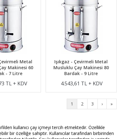
 Çevirmeli Metal
Işıkgaz - Çevirmeli Metal
Çay Makinesi 60
Musluklu Çay Makinesi 80
k - 7 Litre
Bardak - 9 Litre
,73 TL + KDV
4.543,61 TL + KDV
1
2
3
›
»
ofilden kullanıcı çay içmeyi tercih etmektedir. Özellikle
ilir bir özelliğe sahiptir. Kullanıcılar tarafından birbirinden