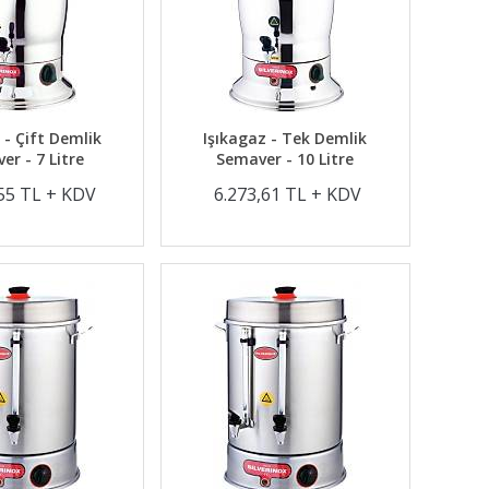
 - Çift Demlik
Işıkagaz - Tek Demlik
er - 7 Litre
Semaver - 10 Litre
,55 TL + KDV
6.273,61 TL + KDV